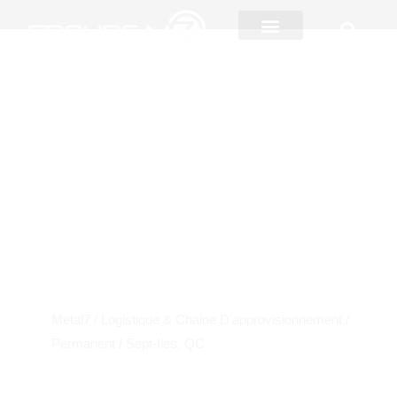
Aller
au
contenu
Mécanicien.ne de
production
EMPLOIS
Metal7 / Logistique & Chaine D'approvisionnement /
Permanent
/ Sept-Iles, QC