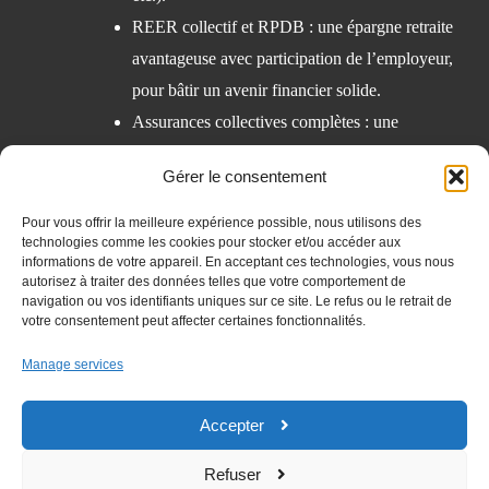
REER collectif et RPDB : une épargne retraite
avantageuse avec participation de l’employeur,
pour bâtir un avenir financier solide.
Assurances collectives complètes : une
couverture étendue pour prendre soin de votre
Gérer le consentement
santé et de celle de votre famille.
Pour vous offrir la meilleure expérience possible, nous utilisons des
technologies comme les cookies pour stocker et/ou accéder aux
informations de votre appareil. En acceptant ces technologies, vous nous
autorisez à traiter des données telles que votre comportement de
navigation ou vos identifiants uniques sur ce site. Le refus ou le retrait de
votre consentement peut affecter certaines fonctionnalités.
Manage services
Accepter
L
F
T
Y
i
a
w
o
Refuser
n
c
i
u